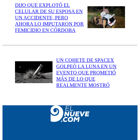
DIJO QUE EXPLOTÓ EL
CELULAR DE SU ESPOSA EN
UN ACCIDENTE, PERO
AHORA LO IMPUTARON POR
FEMICIDIO EN CÓRDOBA
UN COHETE DE SPACEX
GOLPEÓ LA LUNA EN UN
EVENTO QUE PROMETIÓ
MÁS DE LO QUE
REALMENTE MOSTRÓ