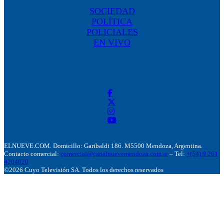
SOCIEDAD
POLÍTICA
POLICIALES
EN VIVO
ELNUEVE.COM. Domicillo: Garibaldi 186. M5500 Mendoza, Argentina.
Contacto comercial:
comercial@canalnuevemendoza.com.ar
– Tel:
+(54) 9 261
4204020
©2026 Cuyo Televisión SA. Todos los derechos reservados