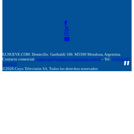
ELNUEVE.COM. Domicillo: Garibaldi 186. M5500 Mendoza, Argentina.
Contacto comercial:
comercial@canalnuevemendoza.com.ar
– Tel:
+(54) 9 261
4204020
©2026 Cuyo Televisión SA. Todos los derechos reservados