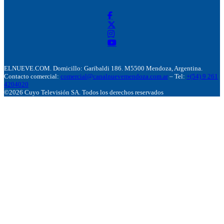
ELNUEVE.COM. Domicillo: Garibaldi 186. M5500 Mendoza, Argentina.
Contacto comercial:
comercial@canalnuevemendoza.com.ar
– Tel:
+(54) 9 261
4204020
©2026 Cuyo Televisión SA. Todos los derechos reservados