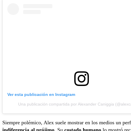
Ver esta publicación en Instagram
Una publicación compartida por Alexander Caniggia (@alexc
Siempre polémico, Alex suele mostrar en los medios un perf
indiferencia al prójimo
. Su
costado humano
lo mostró rec