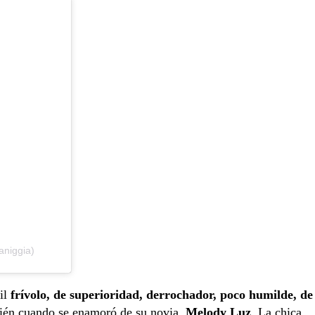
aniggia)
il
frívolo, de superioridad, derrochador, poco humilde, de
ién cuando se enamoró de su novia,
Melody Luz
. La chica