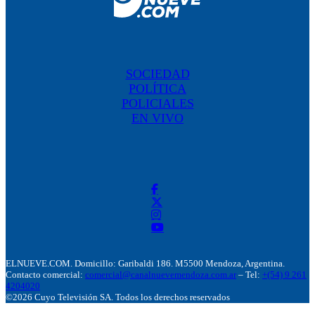
SOCIEDAD
POLÍTICA
POLICIALES
EN VIVO
ELNUEVE.COM. Domicillo: Garibaldi 186. M5500 Mendoza, Argentina.
Contacto comercial:
comercial@canalnuevemendoza.com.ar
– Tel:
+(54) 9 261
4204020
©2026 Cuyo Televisión SA. Todos los derechos reservados