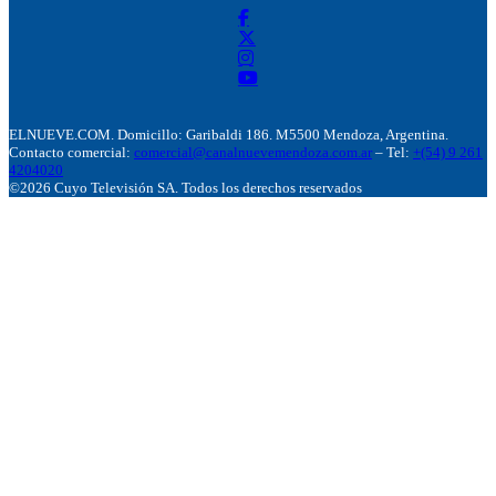
ELNUEVE.COM. Domicillo: Garibaldi 186. M5500 Mendoza, Argentina.
Contacto comercial:
comercial@canalnuevemendoza.com.ar
– Tel:
+(54) 9 261
4204020
©2026 Cuyo Televisión SA. Todos los derechos reservados