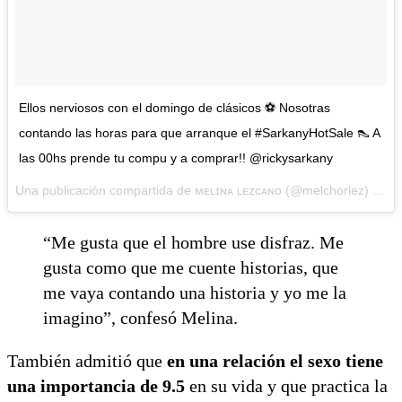
Ellos nerviosos con el domingo de clásicos ⚽️ Nosotras
contando las horas para que arranque el #SarkanyHotSale 👠 A
las 00hs prende tu compu y a comprar!! @rickysarkany
Una publicación compartida de ᴍᴇʟɪɴᴀ ʟᴇᴢᴄᴀɴᴏ (@melchorlez) el
14
“Me gusta que el hombre use disfraz. Me
gusta como que me cuente historias, que
me vaya contando una historia y yo me la
imagino”, confesó Melina.
También admitió que
en una relación el sexo tiene
una importancia de 9.5
en su vida y que practica la