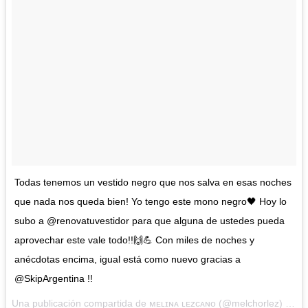
Todas tenemos un vestido negro que nos salva en esas noches
que nada nos queda bien! Yo tengo este mono negro🖤 Hoy lo
subo a @renovatuvestidor para que alguna de ustedes pueda
aprovechar este vale todo!!🙌💪 Con miles de noches y
anécdotas encima, igual está como nuevo gracias a
@SkipArgentina !!
Una publicación compartida de ᴍᴇʟɪɴᴀ ʟᴇᴢᴄᴀɴᴏ (@melchorlez) el
9 