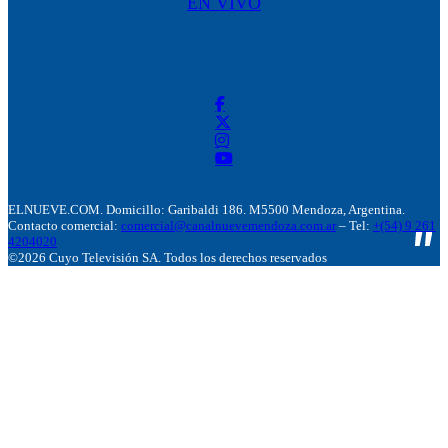
EN VIVO
ELNUEVE.COM. Domicillo: Garibaldi 186. M5500 Mendoza, Argentina.
Contacto comercial:
comercial@canalnuevemendoza.com.ar
– Tel:
+(54) 9 261
4204020
©2026 Cuyo Televisión SA. Todos los derechos reservados