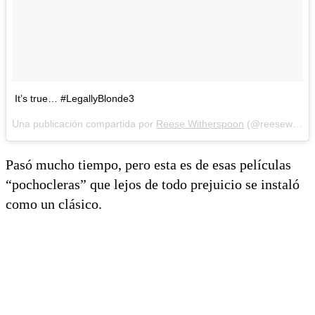
It’s true… #LegallyBlonde3
Una publicación compartida por
Reese Witherspoon
(@reesewitherspoon) el
Pasó mucho tiempo, pero esta es de esas películas
“pochocleras” que lejos de todo prejuicio se instaló
como un clásico.