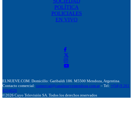
SOCIEDAD
POLÍTICA
POLICIALES
EN VIVO
ELNUEVE.COM. Domicillo: Garibaldi 186. M5500 Mendoza, Argentina.
Contacto comercial:
comercial@canalnuevemendoza.com.ar
– Tel:
+(54) 9 261
4204020
©2026 Cuyo Televisión SA. Todos los derechos reservados