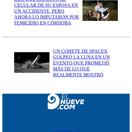
CELULAR DE SU ESPOSA EN
UN ACCIDENTE, PERO
AHORA LO IMPUTARON POR
FEMICIDIO EN CÓRDOBA
UN COHETE DE SPACEX
GOLPEÓ LA LUNA EN UN
EVENTO QUE PROMETIÓ
MÁS DE LO QUE
REALMENTE MOSTRÓ