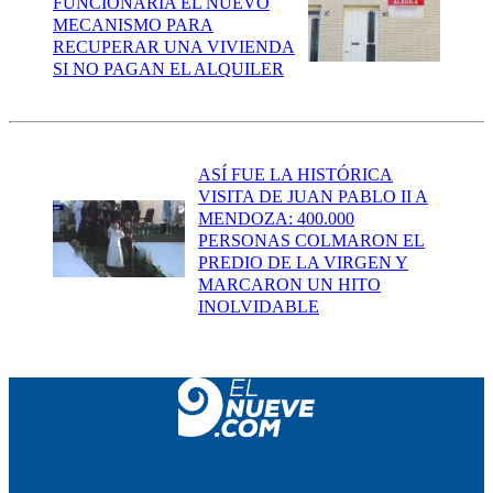
FUNCIONARÍA EL NUEVO
MECANISMO PARA
RECUPERAR UNA VIVIENDA
SI NO PAGAN EL ALQUILER
ASÍ FUE LA HISTÓRICA
VISITA DE JUAN PABLO II A
MENDOZA: 400.000
PERSONAS COLMARON EL
PREDIO DE LA VIRGEN Y
MARCARON UN HITO
INOLVIDABLE