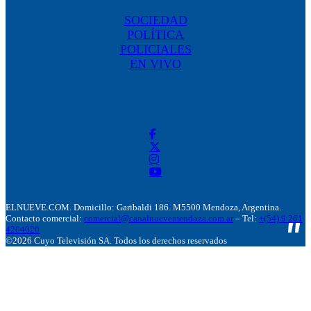
SOCIEDAD
POLÍTICA
POLICIALES
EN VIVO
ELNUEVE.COM. Domicillo: Garibaldi 186. M5500 Mendoza, Argentina.
Contacto comercial:
comercial@canalnuevemendoza.com.ar
– Tel:
+(54) 9 261
4204020
©2026 Cuyo Televisión SA. Todos los derechos reservados