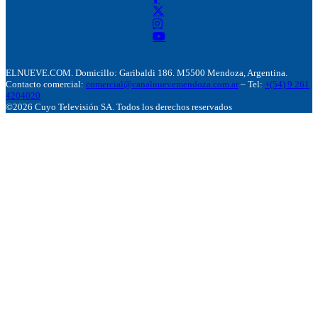
ELNUEVE.COM. Domicillo: Garibaldi 186. M5500 Mendoza, Argentina.
Contacto comercial:
comercial@canalnuevemendoza.com.ar
– Tel:
+(54) 9 261
4204020
©2026 Cuyo Televisión SA. Todos los derechos reservados