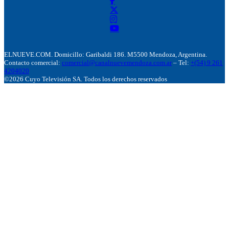
ELNUEVE.COM. Domicillo: Garibaldi 186. M5500 Mendoza, Argentina.
Contacto comercial:
comercial@canalnuevemendoza.com.ar
– Tel:
+(54) 9 261
4204020
©2026 Cuyo Televisión SA. Todos los derechos reservados