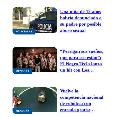
Una niña de 12 años
habría denunciado a
su padre por posible
abuso sexual
POLICIALES
“Persigan sus sueños,
que para eso están”:
El Negro Tecla lanza
un hit con Los
MENDOZA
Palmeras
Vuelve la
competencia nacional
de robótica con
entrada gratis:
MENDOZA
¿dónde y cuándo es?