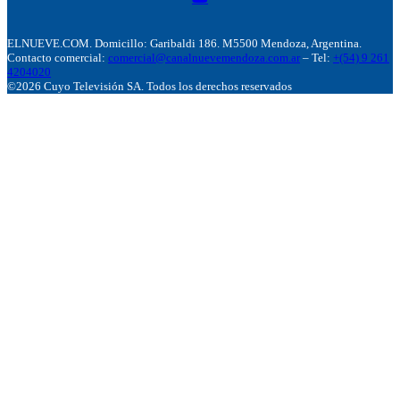
ELNUEVE.COM. Domicillo: Garibaldi 186. M5500 Mendoza, Argentina.
Contacto comercial:
comercial@canalnuevemendoza.com.ar
– Tel:
+(54) 9 261
4204020
©2026 Cuyo Televisión SA. Todos los derechos reservados