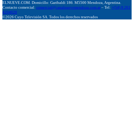
ELNUEVE.COM. Domicillo: Garibaldi 186. M5500 Mendoza, Argentina.
Contacto comercial:
comercial@canalnuevemendoza.com.ar
– Tel:
+(54) 9 261
4204020
©2026 Cuyo Televisión SA. Todos los derechos reservados