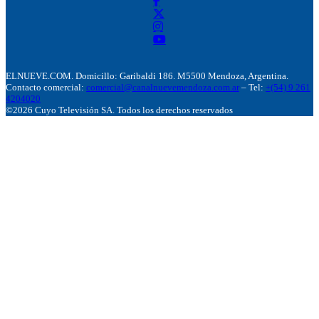
ELNUEVE.COM. Domicillo: Garibaldi 186. M5500 Mendoza, Argentina.
Contacto comercial:
comercial@canalnuevemendoza.com.ar
– Tel:
+(54) 9 261
4204020
©2026 Cuyo Televisión SA. Todos los derechos reservados