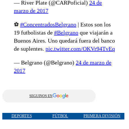
— River Plate (@CARPoficial)
24 de
marzo de 2017
⚽️
#ConcentradosBelgrano
| Estos son los
19 futbolistas de
#Belgrano
que viajarán a
Buenos Aires. Uno quedará fuera del banco
de suplentes.
pic.twitter.com/OKVr94TvEq
— Belgrano (@Belgrano)
24 de marzo de
2017
SEGUINOS EN
DEPORTES
FÚTBOL
PRIMERA DIVISIÓN