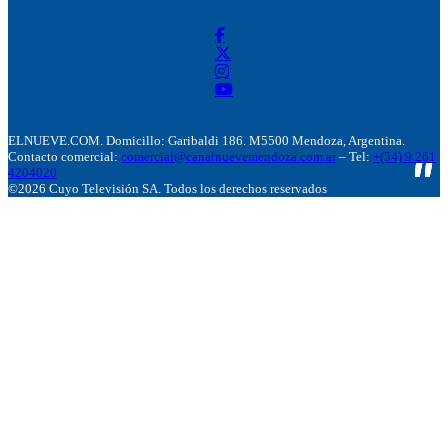
ELNUEVE.COM. Domicillo: Garibaldi 186. M5500 Mendoza, Argentina.
Contacto comercial:
comercial@canalnuevemendoza.com.ar
– Tel:
+(54) 9 261
4204020
©2026 Cuyo Televisión SA. Todos los derechos reservados