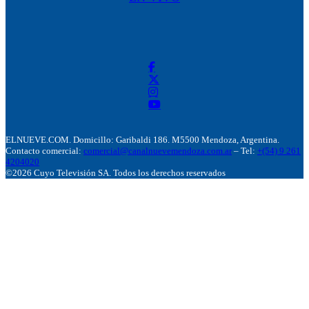
ELNUEVE.COM. Domicillo: Garibaldi 186. M5500 Mendoza, Argentina.
Contacto comercial:
comercial@canalnuevemendoza.com.ar
– Tel:
+(54) 9 261
4204020
©2026 Cuyo Televisión SA. Todos los derechos reservados