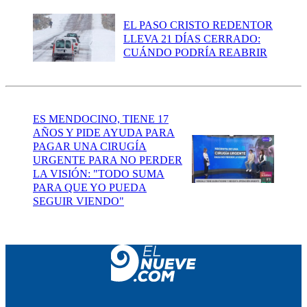
EL PASO CRISTO REDENTOR
LLEVA 21 DÍAS CERRADO:
CUÁNDO PODRÍA REABRIR
ES MENDOCINO, TIENE 17
AÑOS Y PIDE AYUDA PARA
PAGAR UNA CIRUGÍA
URGENTE PARA NO PERDER
LA VISIÓN: "TODO SUMA
PARA QUE YO PUEDA
SEGUIR VIENDO"