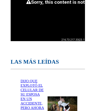
LAS MÁS LEÍDAS
DIJO QUE
EXPLOTÓ EL
CELULAR DE
SU ESPOSA
EN UN
ACCIDENTE,
PERO AHORA