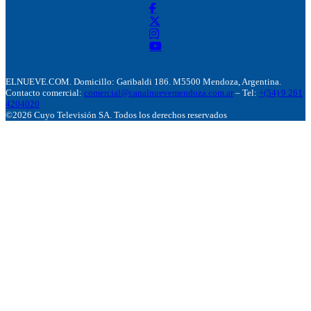
ELNUEVE.COM. Domicillo: Garibaldi 186. M5500 Mendoza, Argentina.
Contacto comercial:
comercial@canalnuevemendoza.com.ar
– Tel:
+(54) 9 261
4204020
©2026 Cuyo Televisión SA. Todos los derechos reservados