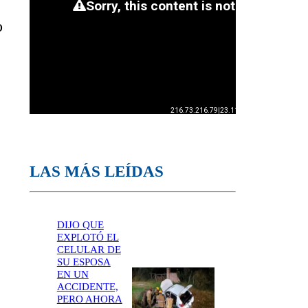
o
LAS MÁS LEÍDAS
DIJO QUE
EXPLOTÓ EL
CELULAR DE
SU ESPOSA
EN UN
ACCIDENTE,
PERO AHORA