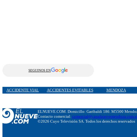
SEGUINOS EN
ACCIDENTE VIAL
ACCIDENTES EVITABLES
MENDOZA
ELNUEVE.COM. Domicillo: Garibaldi 186. M5500 Mendoza
Contacto comercial:
comercial@canalnuevemendoza.com.a
©2026 Cuyo Televisión SA. Todos los derechos reservados