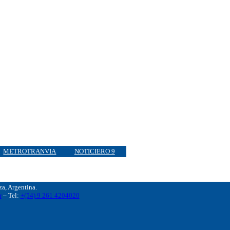
METROTRANVIA
NOTICIERO 9
, Argentina.
r
– Tel:
+(54) 9 261 4204020