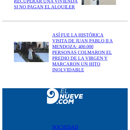
RECUPERAR UNA VIVIENDA
SI NO PAGAN EL ALQUILER
ASÍ FUE LA HISTÓRICA
VISITA DE JUAN PABLO II A
MENDOZA: 400.000
PERSONAS COLMARON EL
PREDIO DE LA VIRGEN Y
MARCARON UN HITO
INOLVIDABLE
SOCIEDAD