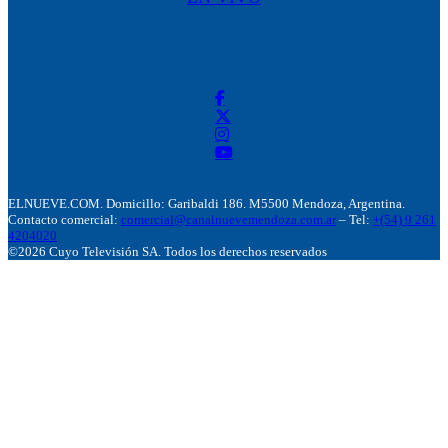
ELNUEVE.COM. Domicillo: Garibaldi 186. M5500 Mendoza, Argentina.
Contacto comercial:
comercial@canalnuevemendoza.com.ar
– Tel:
+(54) 9 261
4204020
©2026 Cuyo Televisión SA. Todos los derechos reservados