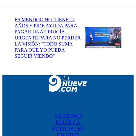
ES MENDOCINO, TIENE 17
AÑOS Y PIDE AYUDA PARA
PAGAR UNA CIRUGÍA
URGENTE PARA NO PERDER
LA VISIÓN: "TODO SUMA
PARA QUE YO PUEDA
SEGUIR VIENDO"
SOCIEDAD
POLÍTICA
POLICIALES
EN VIVO