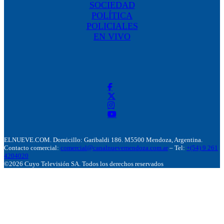
SOCIEDAD
POLÍTICA
POLICIALES
EN VIVO
ELNUEVE.COM. Domicillo: Garibaldi 186. M5500 Mendoza, Argentina.
Contacto comercial:
comercial@canalnuevemendoza.com.ar
– Tel:
+(54) 9 261
4204020
©2026 Cuyo Televisión SA. Todos los derechos reservados