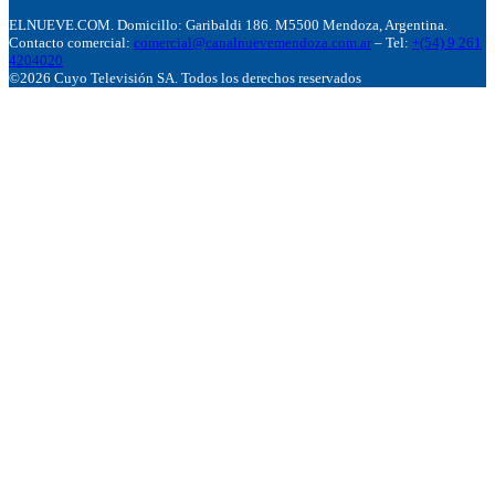
ELNUEVE.COM. Domicillo: Garibaldi 186. M5500 Mendoza, Argentina.
Contacto comercial:
comercial@canalnuevemendoza.com.ar
– Tel:
+(54) 9 261
4204020
©2026 Cuyo Televisión SA. Todos los derechos reservados