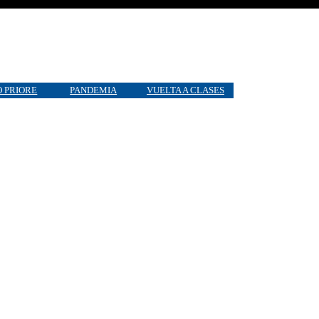
 PRIORE
PANDEMIA
VUELTA A CLASES