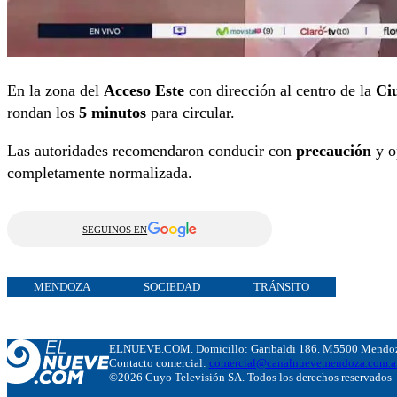
En la zona del
Acceso Este
con dirección al centro de la
Ci
rondan los
5 minutos
para circular.
Las autoridades recomendaron conducir con
precaución
y op
completamente normalizada.
SEGUINOS EN
MENDOZA
SOCIEDAD
TRÁNSITO
ELNUEVE.COM. Domicillo: Garibaldi 186. M5500 Mendoza
Contacto comercial:
comercial@canalnuevemendoza.com.a
©2026 Cuyo Televisión SA. Todos los derechos reservados