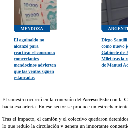
MENDOZA
ARGENT
El aguinaldo no
Diego Santill
alcanzó para
como nuevo je
reactivar el consumo:
Gabinete de J
comerciantes
Milei tras la 
mendocinos advierten
de Manuel Ad
que las ventas siguen
estancadas
El siniestro ocurrió en la conexión del
Acceso Este
con la
C
hacia esa arteria. En ese sector se produce un estrechamiento
Tras el impacto, el camión y el colectivo quedaron detenido
lo que redujo la circulación y genera un importante congest