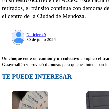
El siniestro ocurrió en el Acceso Este hacia 
retirados, el tránsito continúa con demoras d
el centro de la Ciudad de Mendoza.
Noticiero 9
30 de junio 2026
Un
choque
entre un
camión y un colectivo
complicó el
trá
Guaymallén
y provocó
demoras
para quienes intentaban in
TE PUEDE INTERESAR