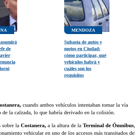
INA
MENDOZA
i asumirá
Subasta de autos y
fe de
motos en Ciudad:
avier
cómo participar, qué
renuncia
vehículos habrá y
orni
cuáles son los
requisitos
ostanera,
cuando ambos vehículos intentaban tomar la vía
 de la calzada, lo que habría derivado en la colisión.
s sobre la
Costanera,
a la altura de la
Terminal de Ómnibus
ionamiento vehicular en uno de los accesos más transitados de