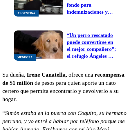
fondo para
indemnizaciones y
ARGENTINA
qué cambia para
trabajadores y
empresas
“Un perro rescatado
puede convertirse en
el mejor compañero”:
el refugio Ángeles de
MENDOZA
4 Patas invita a una
jornada de adopción
Su dueña,
Irene Canatella,
ofrece una
recompensa
de $1 millón
de pesos para quien aporte un dato
certero que permita encontrarlo y devolverlo a su
hogar.
“
Simón estaba en la puerta con Coquito, su hermano
perruno, y yo entré a hablar por teléfono porque me
habían llamado. Estábamos con mi hijo Maxi,