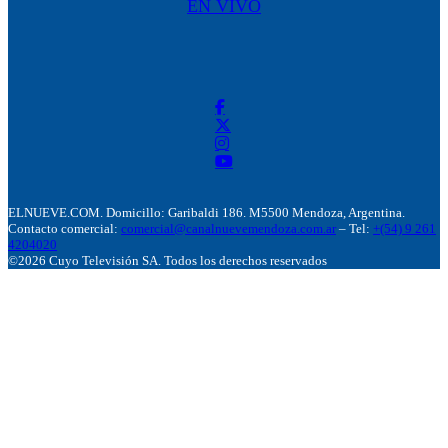
EN VIVO
ELNUEVE.COM. Domicillo: Garibaldi 186. M5500 Mendoza, Argentina.
Contacto comercial:
comercial@canalnuevemendoza.com.ar
– Tel:
+(54) 9 261
4204020
©2026 Cuyo Televisión SA. Todos los derechos reservados