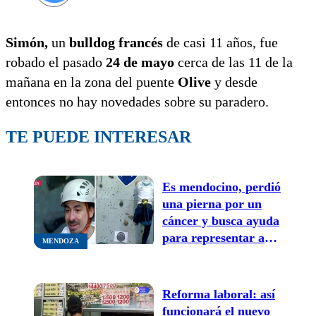
Simón,
un
bulldog francés
de casi 11 años, fue
robado el pasado
24 de mayo
cerca de las 11 de la
mañana en la zona del puente
Olive
y desde
entonces no hay novedades sobre su paradero.
TE PUEDE INTERESAR
Es mendocino, perdió
una pierna por un
cáncer y busca ayuda
para representar a
MENDOZA
Argentina en
paraescalada en
Austria: “Cualquier
Reforma laboral: así
ayuda sirve”
funcionará el nuevo