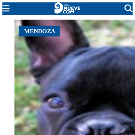
EL NUEVE
MENDOZA
SOCIEDAD
POLÍTICA
POLICIALES
EN VIVO