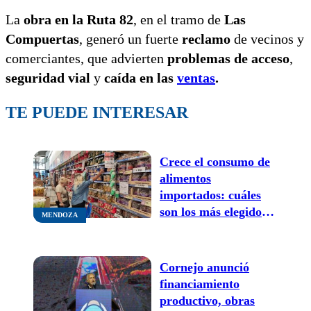
La
obra en la Ruta 82
, en el tramo de
Las
Compuertas
, generó un fuerte
reclamo
de vecinos y
comerciantes, que advierten
problemas de acceso
,
seguridad vial
y
caída en las
ventas
.
TE PUEDE INTERESAR
Crece el consumo de
alimentos
importados: cuáles
son los más elegidos
MENDOZA
en mayoristas de
Mendoza
Cornejo anunció
financiamiento
productivo, obras