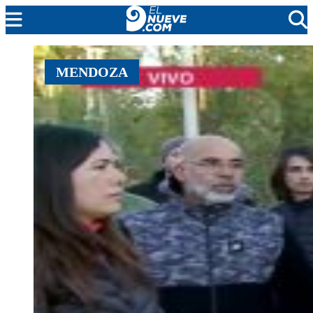
EL NUEVE
MENDOZA
SOCIEDAD
POLÍTICA
POLICIALES
EN VIVO