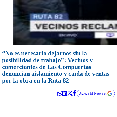
“No es necesario dejarnos sin la
posibilidad de trabajo”: Vecinos y
comerciantes de Las Compuertas
denuncian aislamiento y caída de ventas
por la obra en la Ruta 82
Agrega El Nueve en