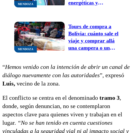
energéticas y
MENDOZA
beneficios fiscales
Tours de compra a
Bolivia: cuánto sale el
viaje y comprar allá
una campera o un
MENDOZA
acolchado
“
Hemos venido con la intención de abrir un canal de
diálogo nuevamente con las autoridades
”, expresó
Luis,
vecino de la zona.
El conflicto se centra en el denominado
tramo 3
,
donde, según denuncian, no se contemplaron
aspectos clave para quienes viven y trabajan en el
lugar.
“No se han tenido en cuenta cuestiones
vinculadas a la seguridad vial ni al impacto social y