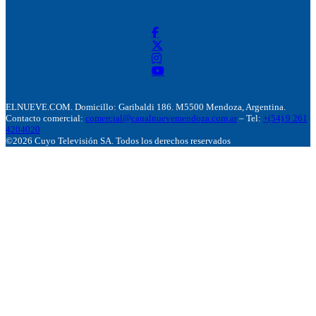
ELNUEVE.COM. Domicillo: Garibaldi 186. M5500 Mendoza, Argentina.
Contacto comercial:
comercial@canalnuevemendoza.com.ar
– Tel:
+(54) 9 261
4204020
©2026 Cuyo Televisión SA. Todos los derechos reservados