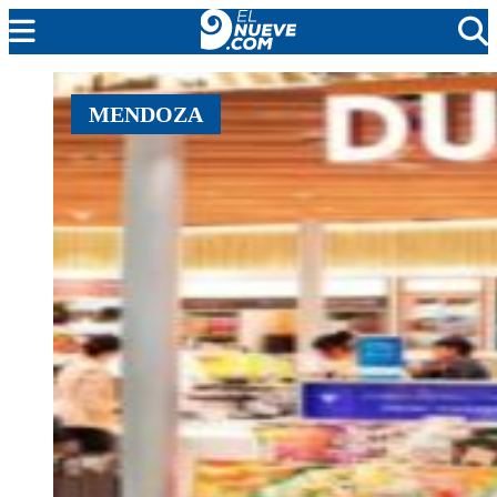
EL NUEVE
MENDOZA
SOCIEDAD
POLÍTICA
POLICIALES
EN VIVO