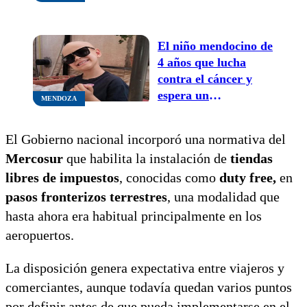
El niño mendocino de
4 años que lucha
contra el cáncer y
espera un
MENDOZA
medicamento clave
que aún no llega: “Lo
El Gobierno nacional incorporó una normativa del
necesita para seguir
Mercosur
que habilita la instalación de
tiendas
viviendo”
libres de impuestos
, conocidas como
duty free,
en
pasos fronterizos terrestres
, una modalidad que
hasta ahora era habitual principalmente en los
aeropuertos.
La disposición genera expectativa entre viajeros y
comerciantes, aunque todavía quedan varios puntos
por definir antes de que pueda implementarse en el