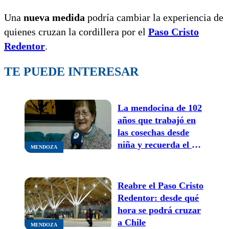
Una
nueva medida
podría cambiar la experiencia de
quienes cruzan la cordillera por el
Paso Cristo
Redentor
.
TE PUEDE INTERESAR
La mendocina de 102
años que trabajó en
las cosechas desde
niña y recuerda el día
MENDOZA
que murió Gardel:
“Salí corriendo para
avisarle a mi mamá”
Reabre el Paso Cristo
Redentor: desde qué
hora se podrá cruzar
a Chile
MENDOZA