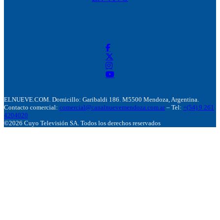
ELNUEVE.COM. Domicillo: Garibaldi 186. M5500 Mendoza, Argentina.
Contacto comercial:
comercial@canalnuevemendoza.com.ar
– Tel:
+(54) 9 261
4204020
©2026 Cuyo Televisión SA. Todos los derechos reservados