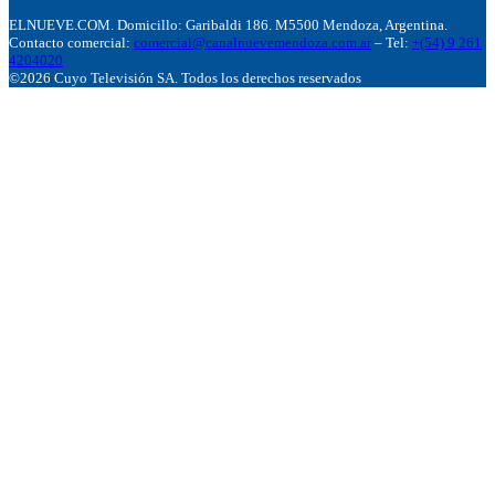
ELNUEVE.COM. Domicillo: Garibaldi 186. M5500 Mendoza, Argentina.
Contacto comercial:
comercial@canalnuevemendoza.com.ar
– Tel:
+(54) 9 261
4204020
©2026 Cuyo Televisión SA. Todos los derechos reservados