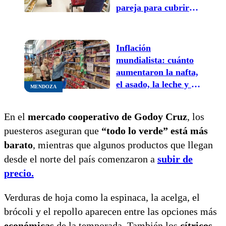
pareja para cubrir
gastos básicos y llegar
a fin de mes
Inflación
mundialista: cuánto
aumentaron la nafta,
el asado, la leche y el
MENDOZA
colectivo desde Qatar
2022
En el
mercado cooperativo de Godoy Cruz
, los
puesteros aseguran que
“todo lo verde” está más
barato
, mientras que algunos productos que llegan
desde el norte del país comenzaron a
subir de
precio.
Verduras de hoja como la espinaca, la acelga, el
brócoli y el repollo aparecen entre las opciones más
económicas
de la temporada. También los
cítricos