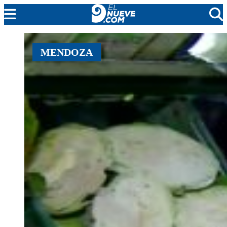
EL NUEVE
MENDOZA
SOCIEDAD
POLÍTICA
POLICIALES
EN VIVO