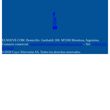
ELNUEVE.COM. Domicillo: Garibaldi 186. M5500 Mendoza, Argentina.
Contacto comercial:
comercial@canalnuevemendoza.com.ar
– Tel:
+(54) 9 261
4204020
©2026 Cuyo Televisión SA. Todos los derechos reservados