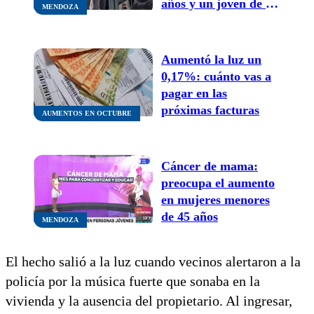
años y un joven de 22
MENDOZA
en la mira por el
asesinato de Franco
Aracena
Aumentó la luz un
0,17%: cuánto vas a
pagar en las
próximas facturas
AUMENTOS EN OCTUBRE
Cáncer de mama:
preocupa el aumento
en mujeres menores
de 45 años
MENDOZA
El hecho salió a la luz cuando vecinos alertaron a la
policía por la música fuerte que sonaba en la
vivienda y la ausencia del propietario. Al ingresar,