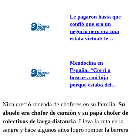
Galán le mandó un
audio
Le pagaron hasta que
confió que era un
negocio pero era una
estafa virtual: le
sacaron los ahorros
de toda su vida a una
mendocina
Mendocina en
España: “Corrí a
buscar a mi hija
porque estaba del
otro lado del río,
suben los caudales y
Nina creció rodeada de choferes en su familia.
Su
quedan los pueblos
abuelo era chofer de camión y su papá chofer de
aislados”
colectivos de larga distancia
. Lleva la ruta en la
sangre y hace algunos años logró romper la barrera