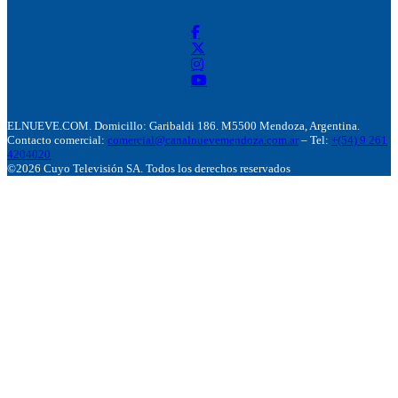
ELNUEVE.COM. Domicillo: Garibaldi 186. M5500 Mendoza, Argentina.
Contacto comercial:
comercial@canalnuevemendoza.com.ar
– Tel:
+(54) 9 261
4204020
©2026 Cuyo Televisión SA. Todos los derechos reservados