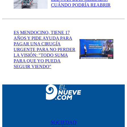
CUÁNDO PODRÍA REABRIR
ES MENDOCINO, TIENE 17
AÑOS Y PIDE AYUDA PARA
PAGAR UNA CIRUGÍA
URGENTE PARA NO PERDER
LA VISIÓN: "TODO SUMA
PARA QUE YO PUEDA
SEGUIR VIENDO"
SOCIEDAD