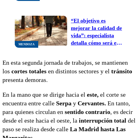
compran cada vez
menos
“El objetivo es
mejorar la calidad de
vida”: especialista
detalla cómo será el
MENDOZA
nuevo plan integral
para personas
En esta segunda jornada de trabajos, se mantienen
mayores en Mendoza
los
cortes totales
en distintos sectores y el
tránsito
presenta demoras.
En la mano que se dirige hacia el
este,
el corte se
encuentra entre calle
Serpa
y
Cervantes.
En tanto,
para quienes circulan en
sentido contrario
, es decir
desde el este hacia el oeste, la
interrupción total
del
paso se realiza desde calle
La Madrid hasta Las
Margaritas.