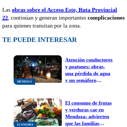
Las
obras sobre el Acceso Este,
Ruta Provincial
22
, continúan y generan importantes
complicaciones
para quienes transitan por la zona.
TE PUEDE INTERESAR
Atención conductores
y peatones: obras,
una pérdida de agua
y un semáforo
MENDOZA
intermitente
complican el tránsito
en la zona de la
El consumo de frutas
Terminal
y verduras cae en
Mendoza: advierten
que las familias
ECONOMÍA