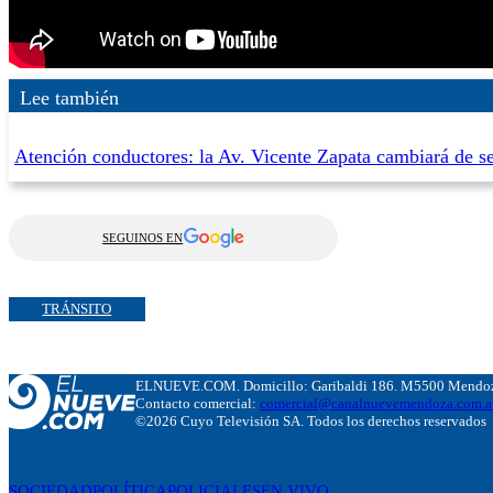
Lee también
Atención conductores: la Av. Vicente Zapata cambiará de se
SEGUINOS EN
TRÁNSITO
ELNUEVE.COM. Domicillo: Garibaldi 186. M5500 Mendoza
Contacto comercial:
comercial@canalnuevemendoza.com.a
©2026 Cuyo Televisión SA. Todos los derechos reservados
SOCIEDAD
POLÍTICA
POLICIALES
EN VIVO