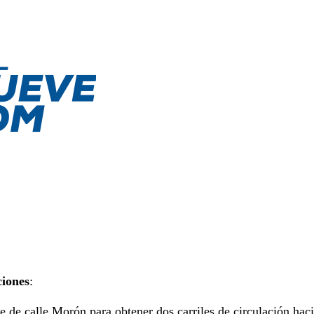
ciones
:
 de calle Morón para obtener dos carriles de circulación hac