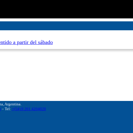
ntido a partir del sábado
, Argentina.
r
– Tel:
+(54) 9 261 4204020