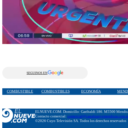
SEGUINOS EN
COMBUSTIBLE
COMBUSTIBLES
ECONOMÍA
MEND
ELNUEVE.COM. Domicillo: Garibaldi 186. M5500 Mendoza
Contacto comercial:
comercial@canalnuevemendoza.com.a
©2026 Cuyo Televisión SA. Todos los derechos reservados