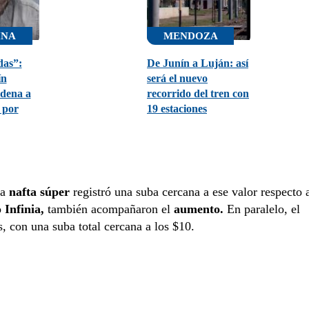
INA
MENDOZA
das”:
De Junín a Luján: así
ín
será el nuevo
ndena a
recorrido del tren con
 por
19 estaciones
la
nafta súper
registró una suba cercana a ese valor respecto 
o
Infinia,
también acompañaron el
aumento.
En paralelo, el
, con una suba total cercana a los $10.