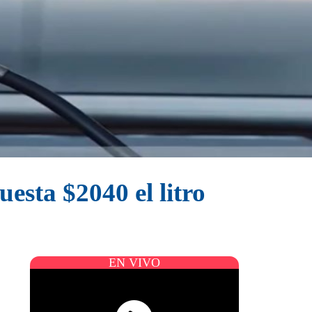
esta $2040 el litro
EN VIVO