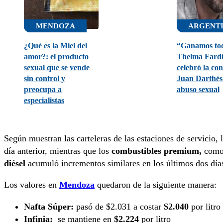
MENDOZA
ARGENT
¿Qué es la Miel del
“Ganamos to
amor?: el producto
Thelma Fard
sexual que se vende
celebró la co
sin control y
Juan Darthés
preocupa a
abuso sexual
especialistas
Según muestran las carteleras de las estaciones de servicio, 
día anterior, mientras que los
combustibles premium,
com
diésel
acumuló incrementos similares en los últimos dos días
Los valores en
Mendoza
quedaron de la siguiente manera:
Nafta Súper:
pasó de $2.031 a costar
$2.040
por litro
Infinia:
se mantiene en
$2.224
por litro