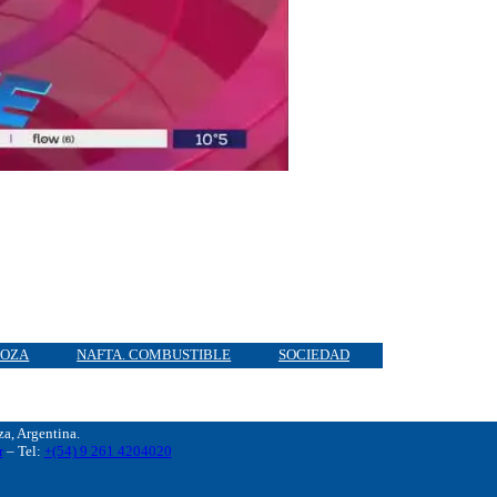
OZA
NAFTA. COMBUSTIBLE
SOCIEDAD
, Argentina.
r
– Tel:
+(54) 9 261 4204020