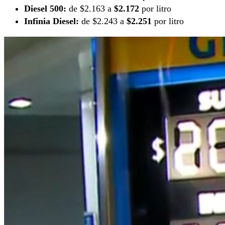
Diesel 500:
de $2.163 a
$2.172
por litro
Infinia Diesel:
de $2.243 a
$2.251
por litro