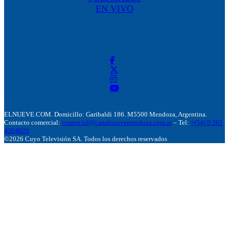
EN VIVO
ELNUEVE.COM. Domicillo: Garibaldi 186. M5500 Mendoza, Argentina.
Contacto comercial:
comercial@canalnuevemendoza.com.ar
– Tel:
+(54) 9 261
4204020
©2026 Cuyo Televisión SA. Todos los derechos reservados