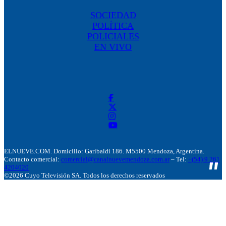
SOCIEDAD
POLÍTICA
POLICIALES
EN VIVO
ELNUEVE.COM. Domicillo: Garibaldi 186. M5500 Mendoza, Argentina.
Contacto comercial:
comercial@canalnuevemendoza.com.ar
– Tel:
+(54) 9 261
4204020
©2026 Cuyo Televisión SA. Todos los derechos reservados