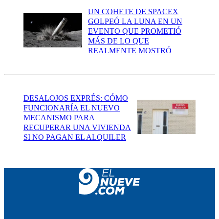
UN COHETE DE SPACEX
GOLPEÓ LA LUNA EN UN
EVENTO QUE PROMETIÓ
MÁS DE LO QUE
REALMENTE MOSTRÓ
DESALOJOS EXPRÉS: CÓMO
FUNCIONARÍA EL NUEVO
MECANISMO PARA
RECUPERAR UNA VIVIENDA
SI NO PAGAN EL ALQUILER