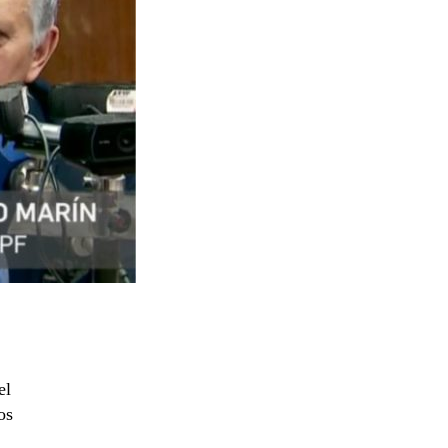
el
os