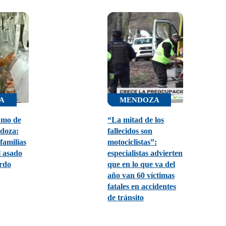
A
MENDOZA
umo de
“La mitad de los
doza:
fallecidos son
familias
motociclistas”:
l asado
especialistas advierten
erdo
que en lo que va del
año van 60 víctimas
fatales en accidentes
de tránsito