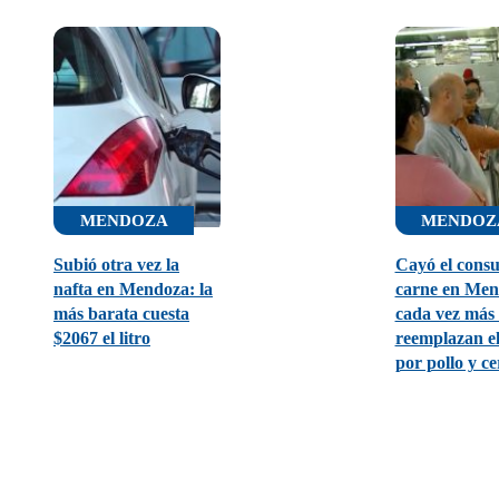
MENDOZA
MENDOZ
Subió otra vez la
Cayó el cons
nafta en Mendoza: la
carne en Men
más barata cuesta
cada vez más 
$2067 el litro
reemplazan e
por pollo y c