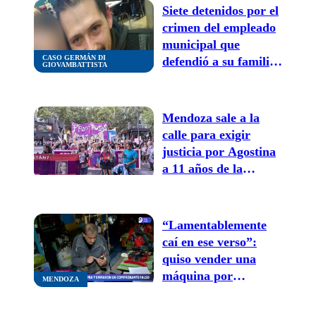
Siete detenidos por el
crimen del empleado
municipal que
CASO GERMÁN DI
defendió a su familia
GIOVAMBATTISTA
a machetazos en
Bermejo
Mendoza sale a la
calle para exigir
justicia por Agostina
a 11 años de la
primer marcha de Ni
Una Menos
“Lamentablemente
caí en ese verso”:
quiso vender una
máquina por
MENDOZA
Marketplace y le
vaciaron la cuenta de