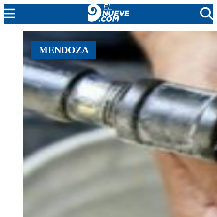
EL NUEVE
MENDOZA
SOCIEDAD
POLÍTICA
POLICIALES
EN VIVO