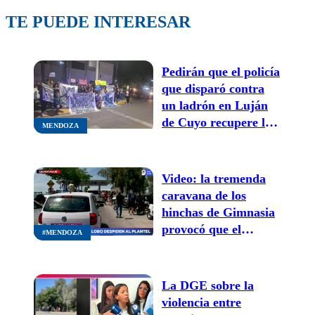
TE PUEDE INTERESAR
Pedirán que el policía
que disparó contra
un ladrón en Luján
de Cuyo recupere la
MENDOZA
libertad
Video: la tremenda
caravana de los
hinchas de Gimnasia
provocó que el
#MENDOZA
aeropuerto cerrara
por minutos sus
puertas
La DGE sobre la
violencia entre