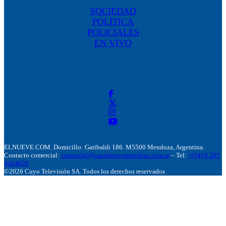
SOCIEDAD
POLÍTICA
POLICIALES
EN VIVO
ELNUEVE.COM. Domicillo: Garibaldi 186. M5500 Mendoza, Argentina.
Contacto comercial:
comercial@canalnuevemendoza.com.ar
– Tel:
+(54) 9 261
4204020
©2026 Cuyo Televisión SA. Todos los derechos reservados