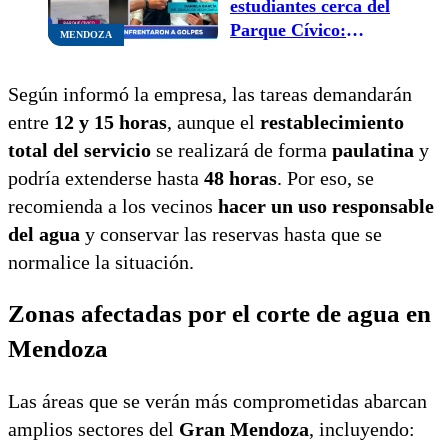
estudiantes cerca del
Parque Cívico:
MENDOZA
“necesitamos que los
padres se involucren”
Según informó la empresa, las tareas demandarán
entre
12 y 15 horas
, aunque el
restablecimiento
total del servicio
se realizará de forma
paulatina
y
podría extenderse hasta
48 horas
. Por eso, se
recomienda a los vecinos
hacer un uso responsable
del agua
y conservar las reservas hasta que se
normalice la situación.
Zonas afectadas por el corte de agua en
Mendoza
Las áreas que se verán más comprometidas abarcan
amplios sectores del
Gran Mendoza
, incluyendo: