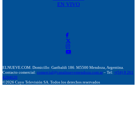
EN VIVO
ELNUEVE.COM. Domicillo: Garibaldi 186. M5500 Mendoza, Argentina.
Contacto comercial:
comercial@canalnuevemendoza.com.ar
– Tel:
+(54) 9 261
4204020
©2026 Cuyo Televisión SA. Todos los derechos reservados