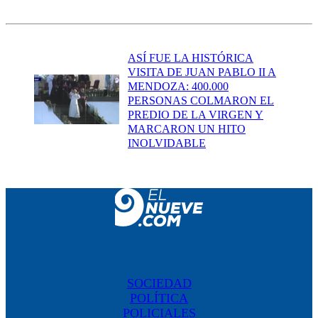
ASÍ FUE LA HISTÓRICA
VISITA DE JUAN PABLO II A
MENDOZA: 400.000
PERSONAS COLMARON EL
PREDIO DE LA VIRGEN Y
MARCARON UN HITO
INOLVIDABLE
SOCIEDAD
POLÍTICA
POLICIALES