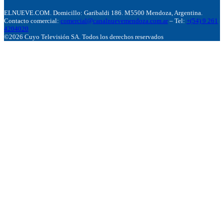
ELNUEVE.COM. Domicillo: Garibaldi 186. M5500 Mendoza, Argentina.
Contacto comercial:
comercial@canalnuevemendoza.com.ar
– Tel:
+(54) 9 261
4204020
©2026 Cuyo Televisión SA. Todos los derechos reservados