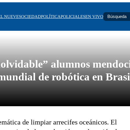
EL NUEVE
SOCIEDAD
POLÍTICA
POLICIALES
EN VIVO
nolvidable” alumnos mendoc
mundial de robótica en Brasi
emática de limpiar arrecifes oceánicos. El