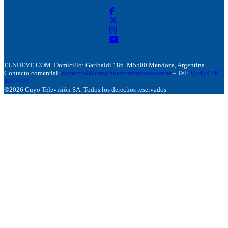
ELNUEVE.COM. Domicillo: Garibaldi 186. M5500 Mendoza, Argentina.
Contacto comercial:
comercial@canalnuevemendoza.com.ar
– Tel:
+(54) 9 261
4204020
©2026 Cuyo Televisión SA. Todos los derechos reservados