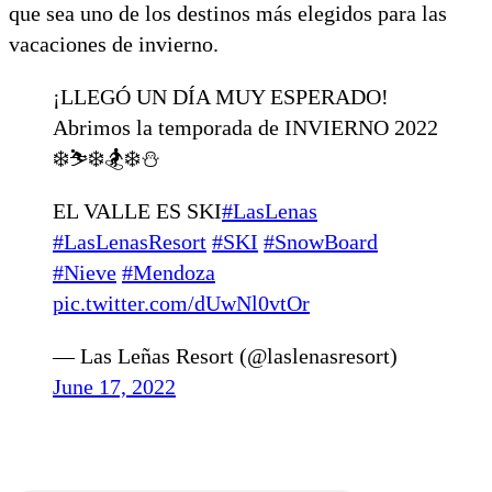
que sea uno de los destinos más elegidos para las
vacaciones de invierno.
¡LLEGÓ UN DÍA MUY ESPERADO!
Abrimos la temporada de INVIERNO 2022
❄️⛷️❄️🏂❄️⛄
EL VALLE ES SKI
#LasLenas
#LasLenasResort
#SKI
#SnowBoard
#Nieve
#Mendoza
pic.twitter.com/dUwNl0vtOr
— Las Leñas Resort (@laslenasresort)
June 17, 2022