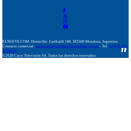
ELNUEVE.COM. Domicillo: Garibaldi 186. M5500 Mendoza, Argentina.
Contacto comercial:
comercial@canalnuevemendoza.com.ar
– Tel:
+(54) 9 261
4204020
©2026 Cuyo Televisión SA. Todos los derechos reservados