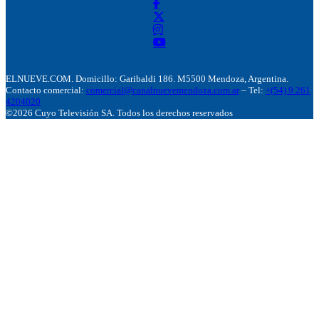
ELNUEVE.COM. Domicillo: Garibaldi 186. M5500 Mendoza, Argentina.
Contacto comercial:
comercial@canalnuevemendoza.com.ar
– Tel:
+(54) 9 261
4204020
©2026 Cuyo Televisión SA. Todos los derechos reservados