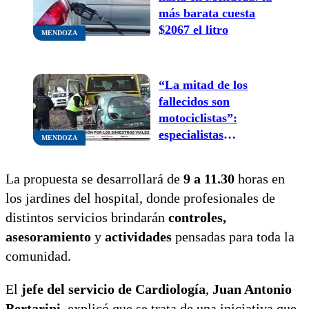
más barata cuesta
$2067 el litro
MENDOZA
“La mitad de los
fallecidos son
motociclistas”:
especialistas
MENDOZA
advierten que en lo
que va del año van 60
La propuesta se desarrollará de
9 a 11.30
horas en
víctimas fatales en
los jardines del hospital, donde profesionales de
accidentes de tránsito
distintos servicios brindarán
controles,
asesoramiento
y
actividades
pensadas para toda la
comunidad.
El
jefe del servicio de Cardiología
,
Juan Antonio
Bertarini
, explicó que se trata de una iniciativa que