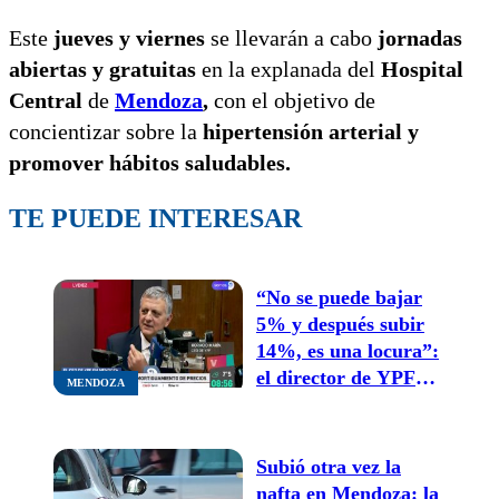
Este
jueves y viernes
se llevarán a cabo
jornadas
abiertas y gratuitas
en la explanada del
Hospital
Central
de
Mendoza
,
con el objetivo de
concientizar sobre la
hipertensión arterial y
promover hábitos saludables.
TE PUEDE INTERESAR
“No se puede bajar
5% y después subir
14%, es una locura”:
el director de YPF
MENDOZA
anticipó qué puede
pasar con la nafta en
Mendoza y defendió
Subió otra vez la
Vaca Muerta
nafta en Mendoza: la