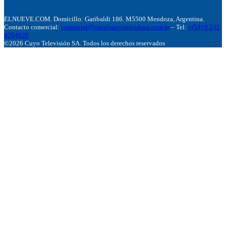
ELNUEVE.COM. Domicillo: Garibaldi 186. M5500 Mendoza, Argentina.
Contacto comercial:
comercial@canalnuevemendoza.com.ar
– Tel:
+(54) 9 261
4204020
©2026 Cuyo Televisión SA. Todos los derechos reservados